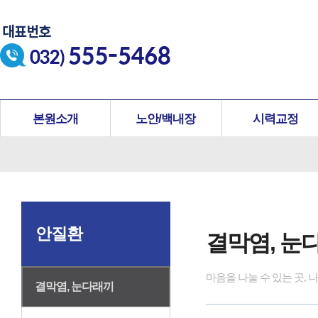
본원소개
노안/백내장
시력교정
안질환
결막염, 눈
마음을 나눌 수 있는 곳,
결막염, 눈다래끼