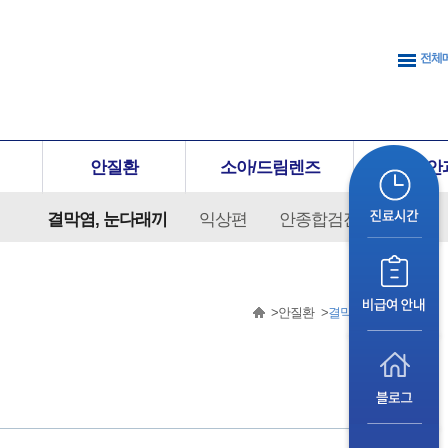
전체
안질환
소아/드림렌즈
성형안
결막염, 눈다래끼
익상편
안종합검진
안질환
결막염, 눈다래끼