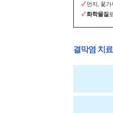
✓
먼지, 꽃가
✓
화학물질
결막염 치료