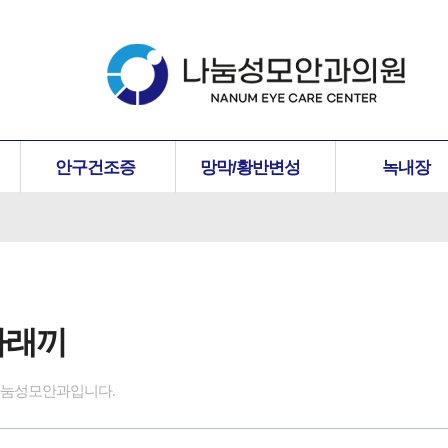
안구건조증
망막/황반변성
녹내장
다래끼
 나눔성모안과입니다.