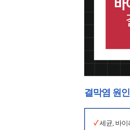
결막염 원인
✓
세균, 바이